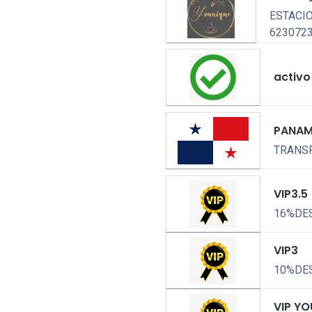
ESTACI
623072
activo
PANA
TRANSP
VIP3.5
16%DE
VIP3
10%DE
VIP Y