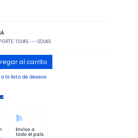
MÁ
ORTE 1DIAS ----5DIAS
egar al carrito
a la lista de deseos
n
Envíos a
todo el país.