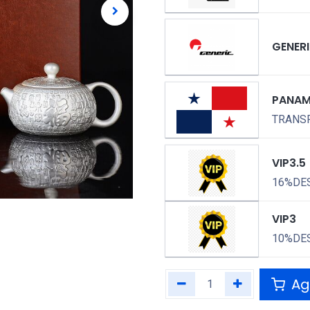
GENER
PANA
TRANSP
VIP3.5
16%DE
VIP3
10%DE
Agr