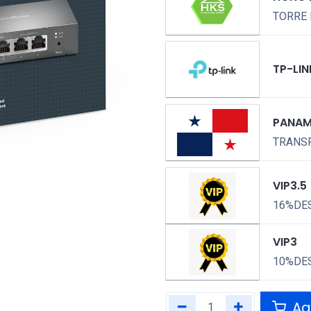
TORRE 
TP-LIN
PANA
TRANSP
VIP3.5
16%DE
VIP3
10%DE
Agr