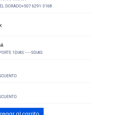
EL DORADO+507 6291-3168
K
MÁ
ORTE 1DIAS ----5DIAS
SCUENTO
SCUENTO
egar al carrito