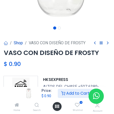
Shop
VASO CON DISEÑO DE FROSTY
VASO CON DISEÑO DE FROSTY
$
0.90
HKSEXPRESS
ALTOS DEL CHASE +507 6389-
Price:
Add to Cart
8866
$
0.90
0
GENERICO
Home
Search
Wishlist
Account