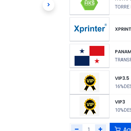
TORRE 
XPRIN
PANA
TRANSP
VIP3.5
16%DE
VIP3
10%DE
Agr