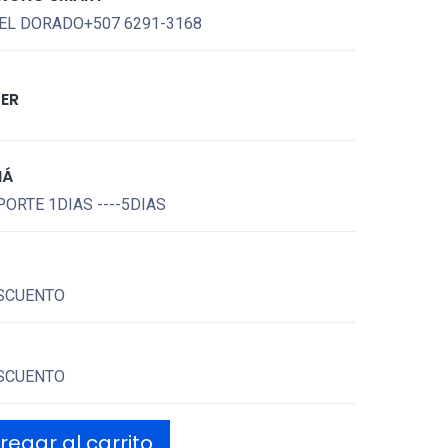
EL DORADO+507 6291-3168
TER
MÁ
ORTE 1DIAS ----5DIAS
SCUENTO
SCUENTO
egar al carrito