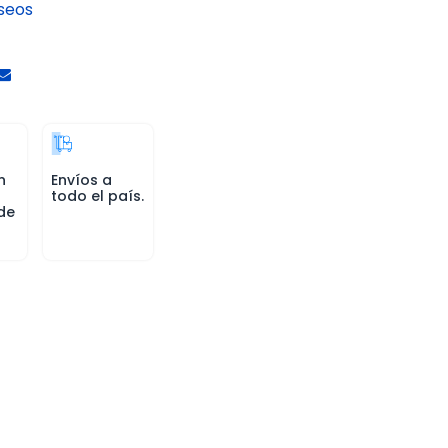
eseos
n
Envíos a
todo el país.
de