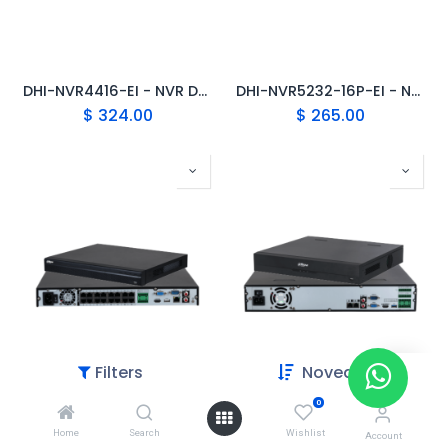
DHI-NVR4416-EI - NVR DAHUA LITE DE 16 CANALES CON CAPACIDAD DE 4 DISCOS DUROS / 1U / RECONOCIMIENTO FACIAL / PROTECCION PERIMETRAL / BUSQUEDA AI / ANPR POR CAMARA / QUICKPICK Y SMD PLUS
DHI-NVR5232-16P-EI - NVR DAHUA DE 32 CANALESCON 16CH POE, 1U / RECONOCIMIENTO FACIAL / ACUPICK / PROTECCION PERIMETRAL / DETECCION FACIAL / MAPA DE CALOR POR CAMARA / ANPR Y SMD PLUS
$
324.00
$
265.00
Filters
Novedades
0
DHI-NVR4232-16P-4KS2 - DAHUA NVR 32CH 16POE LITE
DAHUA NVR 32CH DHI-NVR4432-E1
Home
Search
Wishlist
$
393.00
$
386.00
Account