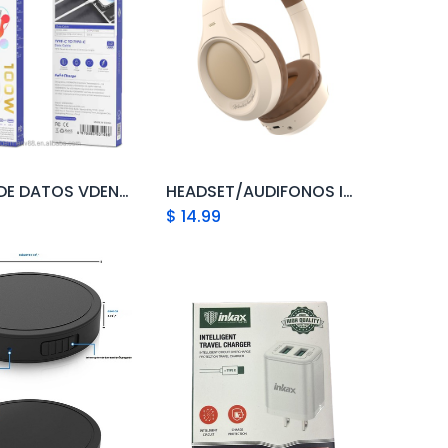
CABLE DE DATOS VDENMEN DE 100W CON CARGA RÁPIDA TIPO C A TIPO C, VENTA DIRECTA DE FÁBRICA, CABLE DE DATOS DE PVC, CARGADOR TIPO C ESTÁNDAR
HEADSET/AUDIFONOS INALAMBRICO
Add to Cart
Add to Cart
$
14.99