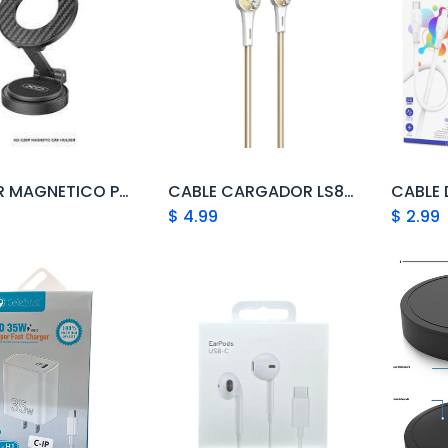
HOLDER MAGNETICO PARA AUTO XO-C209
CABLE CARGADOR LS832 2M, 30W, MICRO USB
Add to Cart
Add to Cart
$
4.99
$
2.99