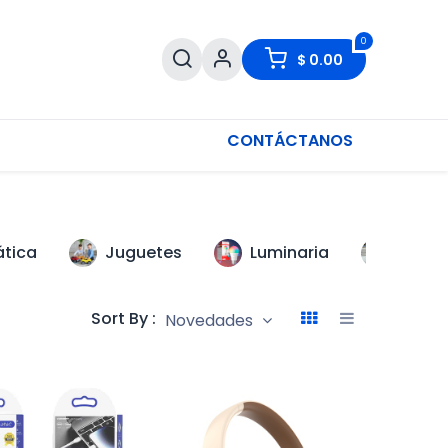
0
$
0.00
CONTÁCTANOS
ática
Juguetes
Luminaria
Scoot
Sort By :
Novedades