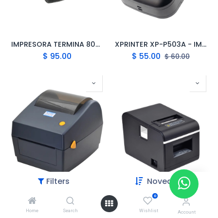
IMPRESORA TERMINA 80MM GPRINTER PT-380
XPRINTER XP-P503A - IMPRESORA DE RECIBOS TERMICA 58MM USB/BT PORTATIL
$
95.00
$
55.00
$
60.00
Filters
Novedades
0
XPRINTER XP-480B - IMPRESORA DE ETIQUETAS TERMICA 100MM USB
XPRINTER XP-Q90EC - IMPRESORA DE RECIBOS TERMICA 58MM USB/BT
Home
Search
Wishlist
$
199.00
$
79.99
Account