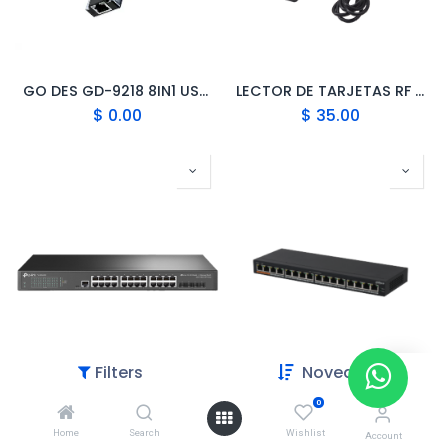
GO DES GD-9218 8IN1 USB3.0 + PD + HDMI 4K ULTRA HD + RJ45 + ADAPTADOR DE HUB SD/TF CON CONEXIÓN TIPO C
LECTOR DE TARJETAS RF IC USB R20C-USB-8H10D
$
0.00
$
35.00
Filters
Novedades
0
TP-LINK SWITCH GIGABIT 24 PUERTOS 4 SFP 10GE ADMINISTRABLE OMODA SG3428X
DH-PFS3016-16GT-190 - DAHUA SWITCH 16 PUERTOS POE
Home
Search
Wishlist
$
250.00
$
148.00
Account