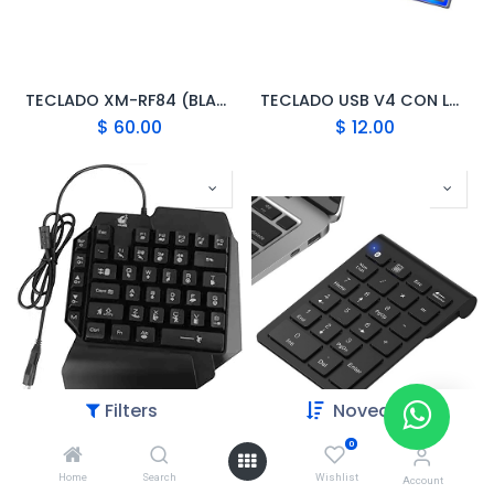
TECLADO XM-RF84 (BLACK - RGB) MECHANICAL KEYBOARD BLUETOOTH + CABLE
TECLADO USB V4 CON LUCES RGB
$
60.00
$
12.00
Filters
Novedades
0
TECLADO RECORTADO PARA GAMER ZIYOU LANG (REMATE)
TECLADO NUMERICO INALAMBRICO BT304B
Home
Search
Wishlist
$
13.00
$
25.00
Account