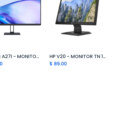
XIAOMI A27I - MONITOR 27" 100HZ FULLHD HDMI DP P27FBA-RAGL
HP V20 - MONITOR TN 19.5" 60Hz HD 1600x900 HDMI, VGA - MT019HPR02
Add to Cart
Add to Cart
00
$
89.00