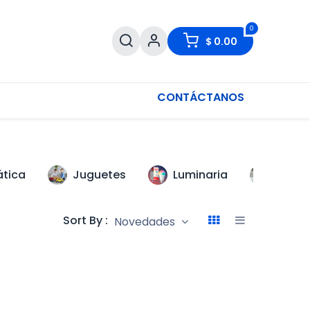
0
$
0.00
CONTÁCTANOS
ática
Juguetes
Luminaria
Scoot
Sort By :
Novedades