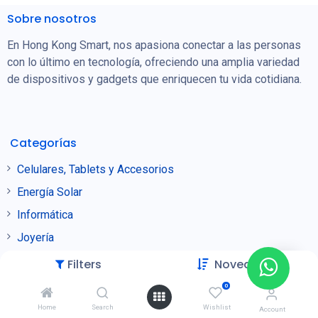
Sobre nosotros
En Hong Kong Smart, nos apasiona conectar a las personas
con lo último en tecnología, ofreciendo una amplia variedad
de dispositivos y gadgets que enriquecen tu vida cotidiana.
Categorías
Celulares, Tablets y Accesorios
Energía Solar
Informática
Joyería
Puntos de Venta
Filters
Novedades
Seguridad
0
Home
Search
Wishlist
Account