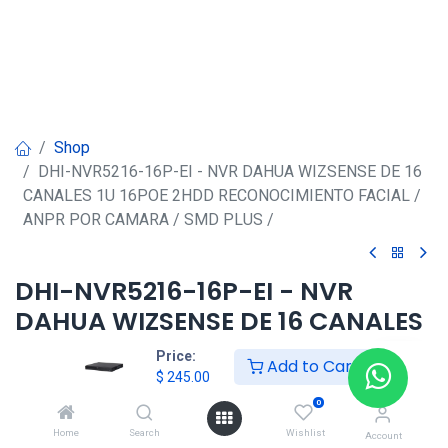
Shop
DHI-NVR5216-16P-EI - NVR DAHUA WIZSENSE DE 16
CANALES 1U 16POE 2HDD RECONOCIMIENTO FACIAL /
ANPR POR CAMARA / SMD PLUS /
DHI-NVR5216-16P-EI - NVR
DAHUA WIZSENSE DE 16 CANALES
1U 16POE 2HDD
Price:
Add to Cart
RECONOCIMIENTO FACIAL / ANPR
$
245.00
POR CAMARA / SMD PLUS /
0
Home
Search
Wishlist
Account