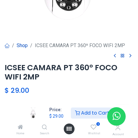
Shop
ICSEE CAMARA PT 360º FOCO WIFI 2MP
ICSEE CAMARA PT 360º FOCO
WIFI 2MP
$
29.00
Price:
Agregar al carrito
Add to Cart
$
29.00
0
Agregar a la lista de deseos
Home
Search
Wishlist
Account