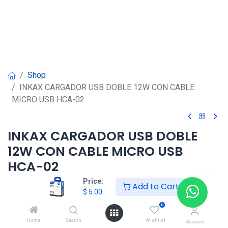
Shop
INKAX CARGADOR USB DOBLE 12W CON CABLE
MICRO USB HCA-02
INKAX CARGADOR USB DOBLE
12W CON CABLE MICRO USB
HCA-02
Price:
Add to Cart
$
5.00
$
5.00
0
Home
Search
Wishlist
Agregar al carrito
Account