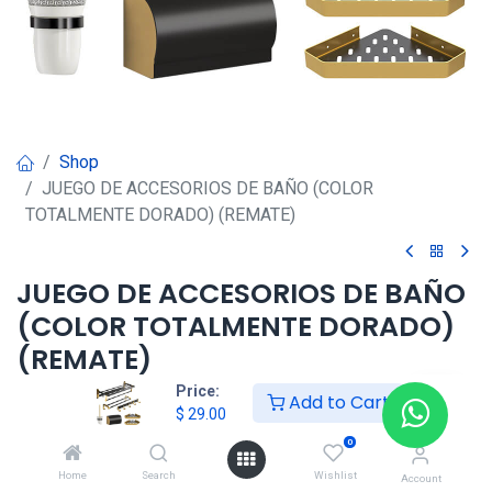
Shop
JUEGO DE ACCESORIOS DE BAÑO (COLOR
TOTALMENTE DORADO) (REMATE)
JUEGO DE ACCESORIOS DE BAÑO
(COLOR TOTALMENTE DORADO)
(REMATE)
Price:
Add to Cart
$
29.00
$
29.00
0
Home
Search
Wishlist
Agregar al carrito
Account