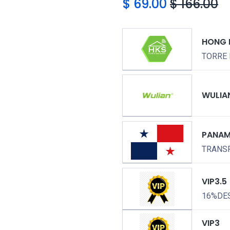
$
69.00
$
166.00
HONG 
TORRE 
WULIA
PANA
TRANSP
VIP3.5
16%DE
VIP3