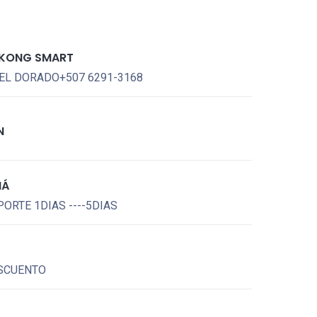
KONG SMART
EL DORADO+507 6291-3168
N
MÁ
ORTE 1DIAS ----5DIAS
SCUENTO