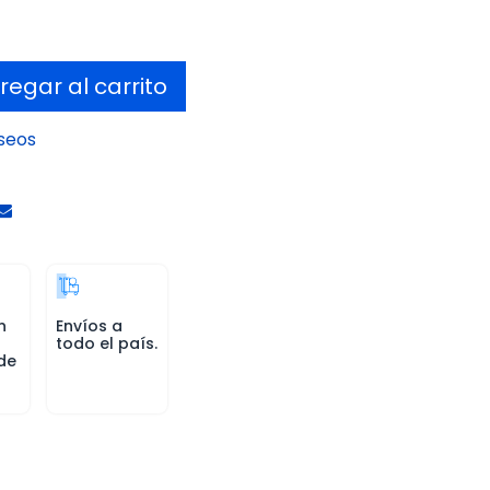
egar al carrito
eseos
n
Envíos a
todo el país.
de