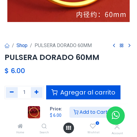
Shop
PULSERA DORADO 60MM
PULSERA DORADO 60MM
$
6.00
Agregar al carrito
Agregar a la lista de deseos
Price:
Add to Cart
$
6.00
0
Compartir :
Home
Search
Wishlist
Account
Términos y condiciones :