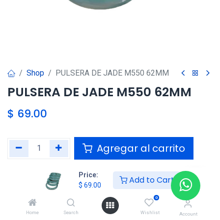
Shop
PULSERA DE JADE M550 62MM
PULSERA DE JADE M550 62MM
$
69.00
Agregar al carrito
Agregar a la lista de deseos
Price:
Add to Cart
$
69.00
0
Compartir :
Home
Search
Wishlist
Account
Términos y condiciones :