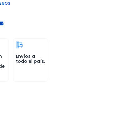
eseos
n
Envíos a
todo el país.
de