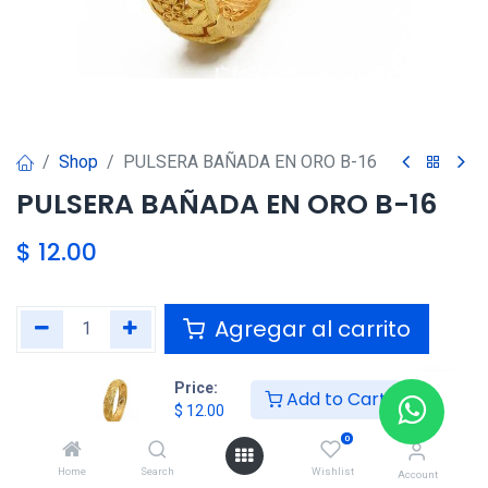
Shop
PULSERA BAÑADA EN ORO B-16
PULSERA BAÑADA EN ORO B-16
$
12.00
Agregar al carrito
Agregar a la lista de deseos
Price:
Add to Cart
$
12.00
0
Compartir :
Home
Search
Wishlist
Account
Términos y condiciones :