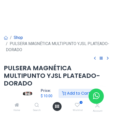
Shop
PULSERA MAGNÉTICA MULTIPUNTO YJSL PLATEADO-
DORADO
PULSERA MAGNÉTICA
MULTIPUNTO YJSL PLATEADO-
DORADO
Price:
Add to Cart
$
10.00
$
10.00
0
Home
Search
Wishlist
Agregar al carrito
Account