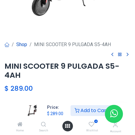
Shop
MINI SCOOTER 9 PULGADA S5-4AH
MINI SCOOTER 9 PULGADA S5-
4AH
$
289.00
Price:
Agregar al carrito
Add to Cart
$
289.00
0
Agregar a la lista de deseos
Home
Search
Wishlist
Account