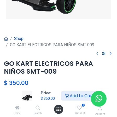
Shop
GO KART ELECTRICOS PARA NIÑOS SMT-009
GO KART ELECTRICOS PARA
NIÑOS SMT-009
$
350.00
Price:
Add to Cart
$
350.00
Agregar al carrito
0
Agregar a la lista de deseos
Home
Search
Wishlist
Account