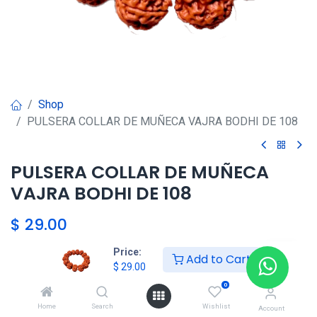
Shop
PULSERA COLLAR DE MUÑECA VAJRA BODHI DE 108
PULSERA COLLAR DE MUÑECA
VAJRA BODHI DE 108
$
29.00
Price:
Add to Cart
$
29.00
Agregar al carrito
0
Agregar a la lista de deseos
Home
Search
Wishlist
Account