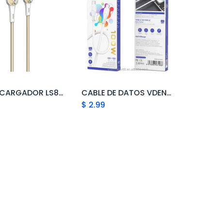
CABLE CARGADOR LS832 2M, 30W, MICRO USB
CABLE DE DATOS VDENMEN DE 100W CON CARGA RÁPIDA TIPO C A TIPO C, VENTA DIRECTA DE FÁBRICA, CABLE DE DATOS DE PVC, CARGADOR TIPO C ESTÁNDAR
Add to Cart
Add to Cart
$
2.99