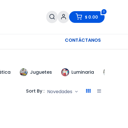
0
$
0.00
CONTÁCTANOS
ática
Juguetes
Luminaria
Scoot
Sort By :
Novedades