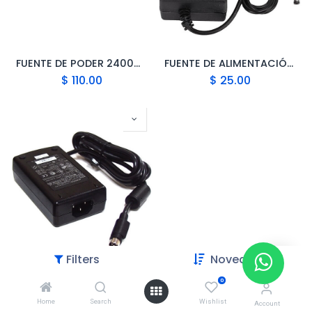
FUENTE DE PODER 2400W PARA MINERIA
FUENTE DE ALIMENTACIÓN 9V 3.5A
$
110.00
$
25.00
Filters
Novedades
0
FUENTE DE ALIMENTACIÓN 3 PINES 12V 5A LSE9901B1260
Home
Search
Wishlist
$
29.99
Account