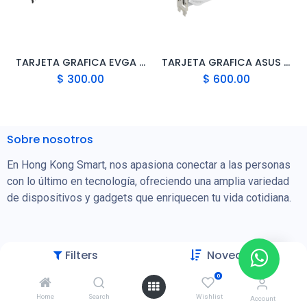
TARJETA GRAFICA EVGA GEFORCE RTX 3060 TI FTW3 (GRADO A)
TARJETA GRAFICA ASUS ROG STRIX GEFORCE RTX 3080 WHITE OC EDITION (GRADO A)
$
300.00
$
600.00
Sobre nosotros
En Hong Kong Smart, nos apasiona conectar a las personas
con lo último en tecnología, ofreciendo una amplia variedad
de dispositivos y gadgets que enriquecen tu vida cotidiana.
Filters
Novedades
Categorías
0
Celulares, Tablets y Accesorios
Home
Search
Wishlist
Account
Energía Solar